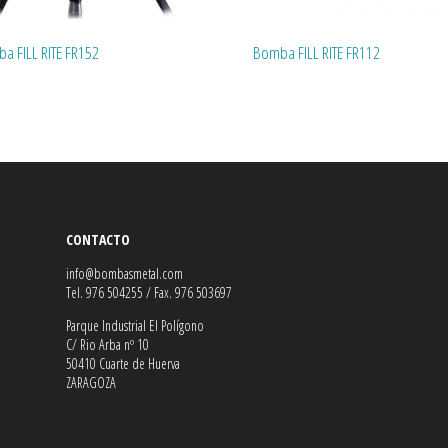
a FILL RITE FR152
Bomba FILL RITE FR112
CONTACTO
info@bombasmetal.com
Tel. 976 504255 / Fax. 976 503697
Parque Industrial El Polígono
C/ Rio Arba nº 10
50410 Cuarte de Huerva
ZARAGOZA