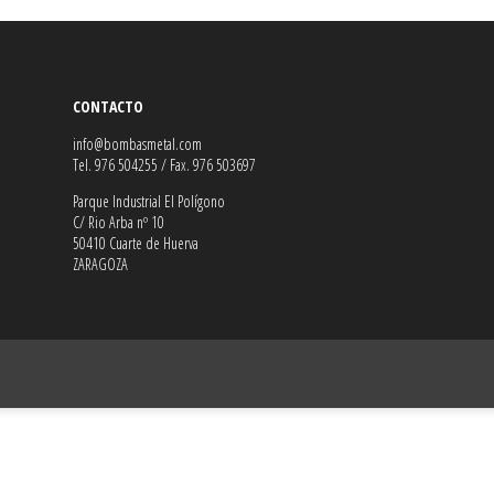
CONTACTO
info@bombasmetal.com
Tel. 976 504255 / Fax. 976 503697
Parque Industrial El Polígono
C/ Rio Arba nº 10
50410 Cuarte de Huerva
ZARAGOZA