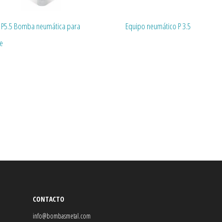
I P5.5 Bomba neumática para
Equipo neumático P 3.5
te
CONTACTO
info@bombasmetal.com