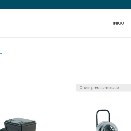
INICIO
e”