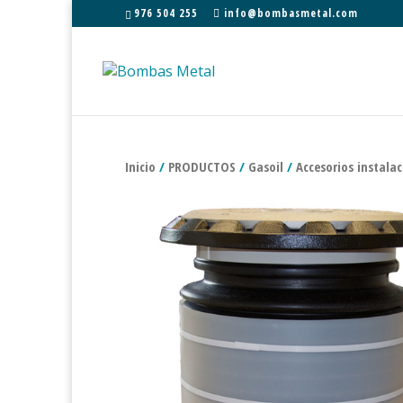
976 504 255
info@bombasmetal.com
Inicio
/
PRODUCTOS
/
Gasoil
/
Accesorios instala