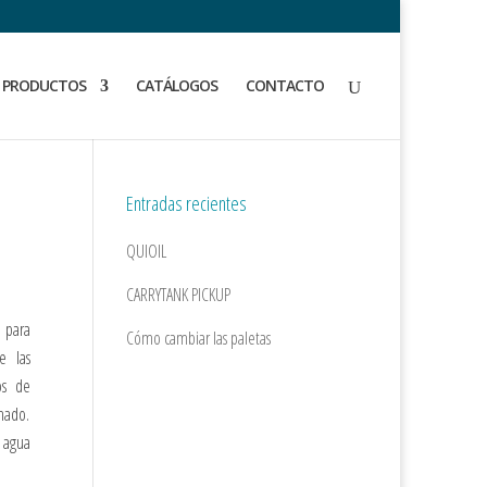
PRODUCTOS
CATÁLOGOS
CONTACTO
Entradas recientes
QUIOIL
CARRYTANK PICKUP
 para
Cómo cambiar las paletas
e las
os de
nado.
l agua