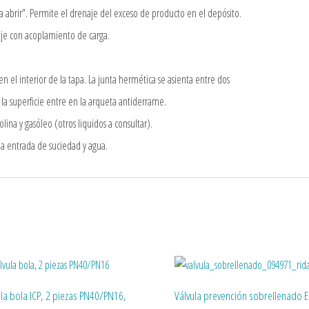
ra abrir”. Permite el drenaje del exceso de producto en el depósito.
aje con acoplamiento de carga.
.
 el interior de la tapa. La junta hermética se asienta entre dos
 la superficie entre en la arqueta antiderrame.
ina y gasóleo (otros liquidos a consultar).
 la entrada de suciedad y agua.
ula bola ICP, 2 piezas PN40/PN16,
Válvula prevención sobrellenado 