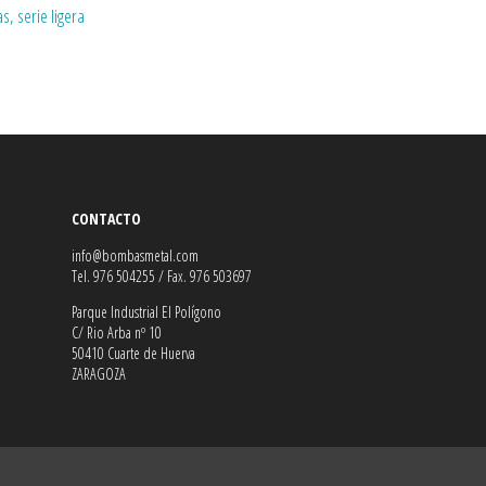
s, serie ligera
CONTACTO
info@bombasmetal.com
Tel. 976 504255 / Fax. 976 503697
Parque Industrial El Polígono
C/ Rio Arba nº 10
50410 Cuarte de Huerva
ZARAGOZA