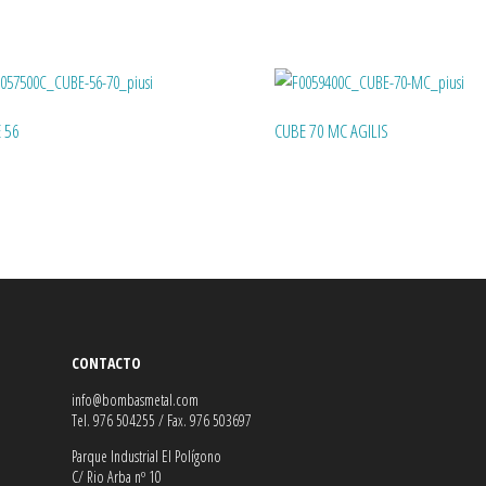
 56
CUBE 70 MC AGILIS
CONTACTO
info@bombasmetal.com
Tel. 976 504255 / Fax. 976 503697
Parque Industrial El Polígono
C/ Rio Arba nº 10