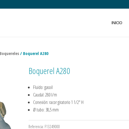
INICIO
 Boquereles
/ Boquerel A280
Boquerel A280
Fluido: gasoil
Caudal: 280 l/m
Conexión: racor giratorio 1 1/2″ H
Ø tubo: 38,5 mm
Referencia:
F13249000