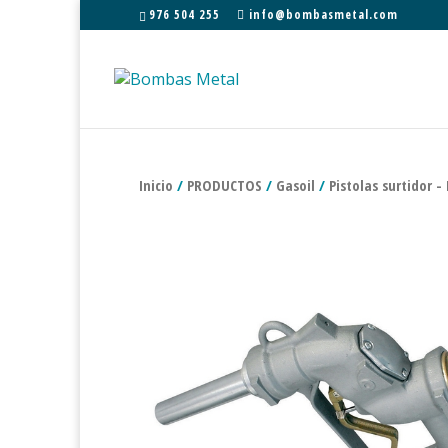
976 504 255
info@bombasmetal.com
Inicio
/
PRODUCTOS
/
Gasoil
/
Pistolas surtidor -