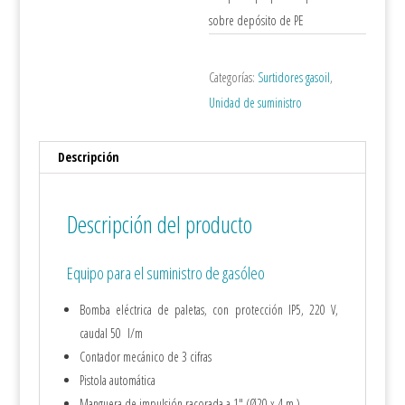
sobre depósito de PE
Categorías:
Surtidores gasoil
,
Unidad de suministro
Descripción
Descripción del producto
Equipo para el suministro de gasóleo
Bomba eléctrica de paletas, con protección IP5, 220 V,
caudal 50 l/m
Contador mecánico de 3 cifras
Pistola automática
Manguera de impulsión racorada a 1″ (Ø20 x 4 m.)