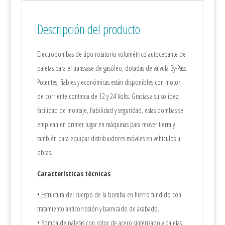
Descripción del producto
Electrobombas de tipo rotatorio volumétrico autocebante de
paletas para el transvase de gasóleo, dotadas de válvula By-Pass.
Potentes, fiables y económicas están disponibles con motor
de corriente continua de 12 y 24 Volts. Gracias a su solidez,
facilidad de montaje, fiabilidad y seguridad, estas bombas se
emplean en primer lugar en máquinas para mover tierra y
también para equipar distribuidores móviles en vehículos u
obras.
Características técnicas
• Estructura del cuerpo de la bomba en hierro fundido con
tratamiento anticorrosión y barnizado de acabado.
• Bomba de paletas con rotor de acero sinterizado y paletas