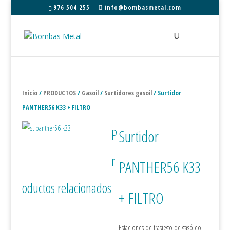
976 504 255
info@bombasmetal.com
Inicio
/
PRODUCTOS
/
Gasoil
/
Surtidores gasoil
/ Surtidor
PANTHER56 K33 + FILTRO
P
Surtidor
r
PANTHER56 K33
oductos relacionados
+ FILTRO
Estaciones de trasiego de gasóleo